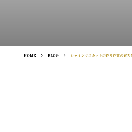
HOME
BLOG
シャインマスカット房作り作業の省力化と
keyboard_arrow_right
keyboard_arrow_right